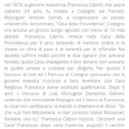
nel 1874, la giovane maestrina, Francesca Cabrini, che aveva
soltanto 24 anni, fu invitata a Codogno dal Parroco,
Monsignor Antonio Serrati, a riorganizzare un piccolo
orfanotrofio denominato, “Casa della Provvidenza”, Codogno
era ancora un grosso borgo agricolo con meno di 10 mila
abitanti. Francesca Cabrini, rimase nella Casa della
Provvidenza per 6 anni, tentando di mettere ordine e di
creare un clima di pace e di serenità per le orfanelle. Ma
dovette soffrire molto perché le due signore che avevano
fondato quella Casa, impiegando il loro denaro, non avevano
le qualità umane e cristiane per dirigerla. Per questo il
Vescovo di Lodi ed il Parroco di Codogno speravano che la
giovane maestra riuscisse a farla diventare una Casa
Religiosa. Francesca aveva accettato quell’incarico. Dopo 6
anni, il Vescovo di Lodi, Monsignor Domenico Gelmini,
vedendo che nonostante l’impegno ed il lavoro di Francesca,
le cose non cambiavano, la mandò a chiamare e le disse: “So
che vuoi farti Missionaria, io non conosco Istituti Missionari,
fondane uno tu.” Francesca Cabrini rispose: Cercherò una
Casa! Francesca, dopo varie traversie, acquistò il vecchio