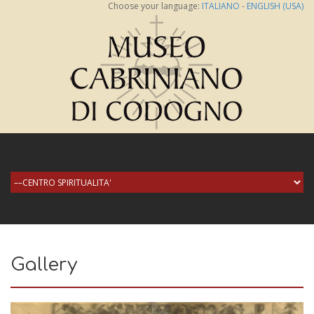
Choose your language:
ITALIANO
-
ENGLISH (USA)
Gallery