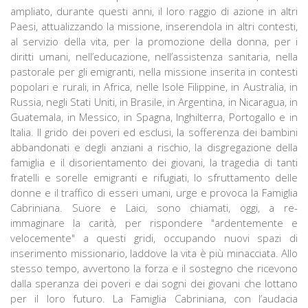
ampliato, durante questi anni, il loro raggio di azione in altri
Paesi, attualizzando la missione, inserendola in altri contesti,
al servizio della vita, per la promozione della donna, per i
diritti umani, nell’educazione, nell’assistenza sanitaria, nella
pastorale per gli emigranti, nella missione inserita in contesti
popolari e rurali, in Africa, nelle Isole Filippine, in Australia, in
Russia, negli Stati Uniti, in Brasile, in Argentina, in Nicaragua, in
Guatemala, in Messico, in Spagna, Inghilterra, Portogallo e in
Italia. Il grido dei poveri ed esclusi, la sofferenza dei bambini
abbandonati e degli anziani a rischio, la disgregazione della
famiglia e il disorientamento dei giovani, la tragedia di tanti
fratelli e sorelle emigranti e rifugiati, lo sfruttamento delle
donne e il traffico di esseri umani, urge e provoca la Famiglia
Cabriniana. Suore e Laici, sono chiamati, oggi, a re-
immaginare la carità, per rispondere "ardentemente e
velocemente" a questi gridi, occupando nuovi spazi di
inserimento missionario, laddove la vita è più minacciata. Allo
stesso tempo, avvertono la forza e il sostegno che ricevono
dalla speranza dei poveri e dai sogni dei giovani che lottano
per il loro futuro. La Famiglia Cabriniana, con l’audacia